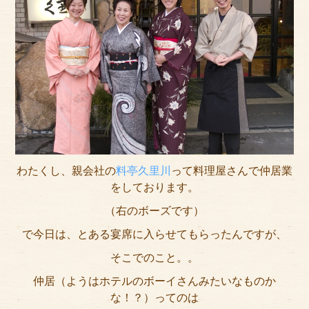
アクセス
サイズのはかり方
よくある質問
ブログ
ご利用の流れ
今月のオススメ衣装
わたくし、親会社の
料亭久里川
って料理屋さんで仲居業
をしております。
成人式特設ページ
（右のボーズです）
お問い合わせ
で今日は、とある宴席に入らせてもらったんですが、
そこでのこと。。
お客様の声
仲居（ようはホテルのボーイさんみたいなものか
プライバシーポリシー
な！？）ってのは