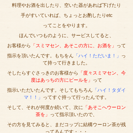
料理やお酒を出したり、空いた器があれば下げたり
サイトマップ
手がすいていれば、ちょっとお酌したりetc
ってことをやります。
ほんでいつものように、サービスしてると、
お客様から
「スミマセン、あそこの方に、お酒を」
って
指示を頂いたんです。もちをん
「ハイ！ただいま！」
っ
て持って行きました。
そしたらすぐさっきのお客様から
「度々スミマセン、今
度はあっちの方にビールを」
って
指示いただいたんです。そしてもちろん
「ハイ！タダイ
マ！！」
ってすぐ持って行ったんです。
そして、それが何度か続いて、次に
「あそこへウーロン
茶を」
って指示頂いたので、
その方を見てみると、まだコップに結構ウーロン茶が残
ってるんです・・・