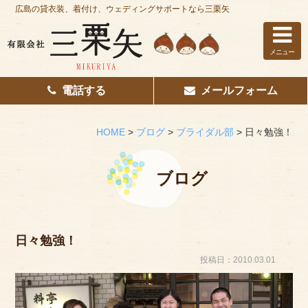
広島の貸衣装、着付け、ウェディングサポートなら三栗矢
メニュー
電話する
メールフォーム
ホーム
はじめての方へ
HOME
>
ブログ
>
ブライダル部
>
日々勉強！
レンタル衣装
ブログ
着付け
花嫁着付け
日々勉強！
着付け/教室
投稿日：2010.03.01
その他サービス