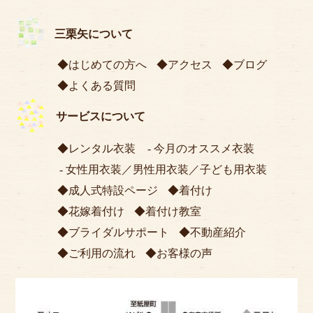
三栗矢について
はじめての方へ
アクセス
ブログ
よくある質問
サービスについて
レンタル衣装
今月のオススメ衣装
女性用衣装
／
男性用衣装
／
子ども用衣装
成人式特設ページ
着付け
花嫁着付け
着付け教室
ブライダルサポート
不動産紹介
ご利用の流れ
お客様の声