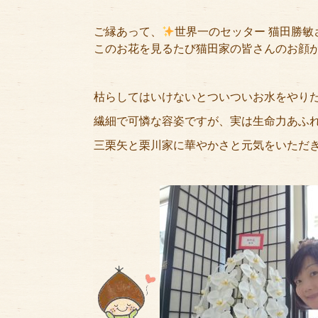
ご縁あって、
世界一のセッター 猫田勝
このお花を見るたび猫田家の皆さんのお顔
枯らしてはいけないとついついお水をやりた
繊細で可憐な容姿ですが、実は生命力あふ
三栗矢と栗川家に華やかさと元気をいただ