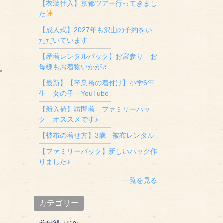
【衣装仕入】京都ツアー行ってきまし
た
【成人式】2027年も沢山の予約をい
ただいています
【産着レンタルパック】お宮参り お
母様もお着物いかが♬
。
【最新】【卒業袴の着付け】小学6年
生 女の子 YouTube
【新入荷】訪問着 ファミリーパッ
ク オススメです♪
【被布の着せ方】3歳 被布レンタル
【ファミリーパック】新しいパック作
りました♪
一覧を見る
カテゴリー
着付部