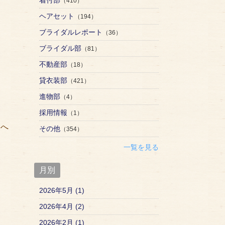
（410）
ヘアセット
（194）
ブライダルレポート
（36）
ブライダル部
（81）
不動産部
（18）
貸衣装部
（421）
進物部
（4）
採用情報
（1）
矢
へ
その他
（354）
一覧を見る
月別
2026年5月 (1)
2026年4月 (2)
2026年2月 (1)