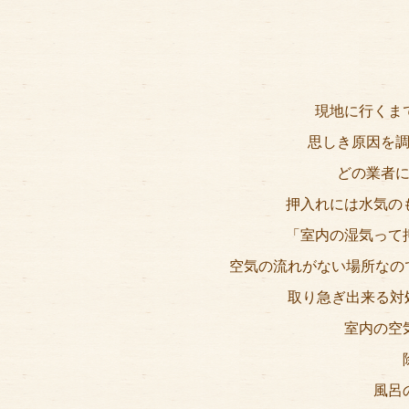
現地に行くま
思しき原因を
どの業者
押入れには水気の
「室内の湿気って
空気の流れがない場所なの
取り急ぎ出来る対
室内の空
風呂