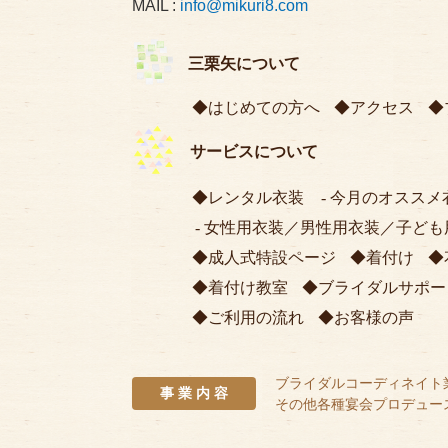
MAIL :
info@mikuri8.com
三栗矢について
はじめての方へ
アクセス
サービスについて
レンタル衣装
今月のオススメ
女性用衣装
／
男性用衣装
／
子ども
成人式特設ページ
着付け
着付け教室
ブライダルサポー
ご利用の流れ
お客様の声
ブライダルコーディネイト
事 業 内 容
その他各種宴会プロデュー