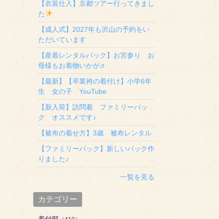
【衣装仕入】京都ツアー行ってきまし
た
【成人式】2027年も沢山の予約をい
ただいています
【産着レンタルパック】お宮参り お
母様もお着物いかが♬
【最新】【卒業袴の着付け】小学6年
生 女の子 YouTube
【新入荷】訪問着 ファミリーパッ
ク オススメです♪
【被布の着せ方】3歳 被布レンタル
【ファミリーパック】新しいパック作
りました♪
一覧を見る
カテゴリー
着付部