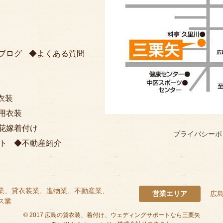
ブログ
よくある質問
衣装
用衣装
花嫁着付け
プライバシーポ
ト
不動産紹介
業、貸衣装業、進物業、不動産業、
営業エリア
広
ス業
©
2017
広島の貸衣装、着付け、ウェディングサポートなら三栗矢