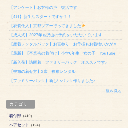
【アンケート】お客様の声 復活です
【4月】新生活スタートですか？！
【衣装仕入】京都ツアー行ってきました
【成人式】2027年も沢山の予約をいただいています
【産着レンタルパック】お宮参り お母様もお着物いかが♬
【最新】【卒業袴の着付け】小学6年生 女の子 YouTube
【新入荷】訪問着 ファミリーパック オススメです♪
【被布の着せ方】3歳 被布レンタル
【ファミリーパック】新しいパック作りました♪
一覧を見る
カテゴリー
着付部
（410）
ヘアセット
（194）