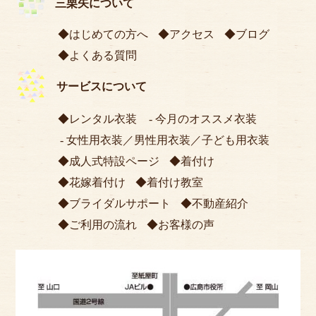
三栗矢について
はじめての方へ
アクセス
ブログ
よくある質問
サービスについて
レンタル衣装
今月のオススメ衣装
女性用衣装
／
男性用衣装
／
子ども用衣装
成人式特設ページ
着付け
花嫁着付け
着付け教室
ブライダルサポート
不動産紹介
ご利用の流れ
お客様の声