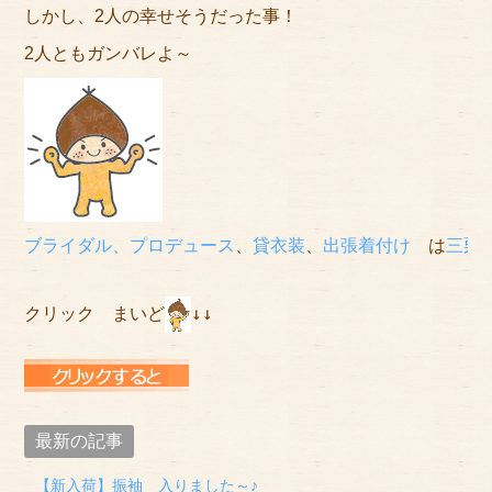
しかし、2人の幸せそうだった事！
2人ともガンバレよ～
ブライダル、プロデュース
、
貸衣装
、
出張着付け
　は
三栗
クリック　まいど
↓↓

最新の記事
【新入荷】振袖 入りました～♪