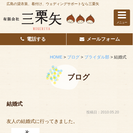
広島の貸衣装、着付け、ウェディングサポートなら三栗矢
メニュー
電話する
メールフォーム
ホーム
はじめての方へ
HOME
>
ブログ
>
ブライダル部
>
結婚式
レンタル衣装
ブログ
着付け
花嫁着付け
結婚式
着付け/教室
投稿日：2010.05.20
友人の結婚式に行ってきました。
その他サービス