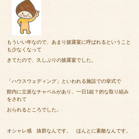
アクセス
サイズのはかり方
よくある質問
もういい年なので、あまり披露宴に呼ばれるということ
ブログ
も少なくなって
きてたので、久しぶりの披露宴でした。
ご利用の流れ
今月のオススメ衣装
「ハウスウェディング」といわれる施設での挙式で
成人式特設ページ
館内に立派なチャペルがあり、一日1組？的な取り組み
をされて
お問い合わせ
おられるところでした。
お客様の声
オシャレ感 抜群なんです。 ほんとに素敵なんです。
プライバシーポリシー