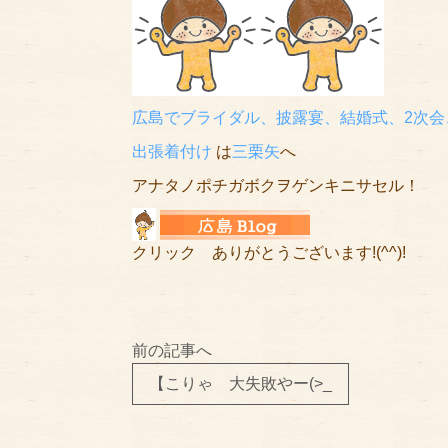
広島でブライダル、披露宴、結婚式、2次会
出張着付け
は
三栗矢
へ
アナタノポチガボクヲゲンキニサセル！
クリック ありがとうございます!(^^)!
前の記事へ
【こりゃ 大失敗やー(>_