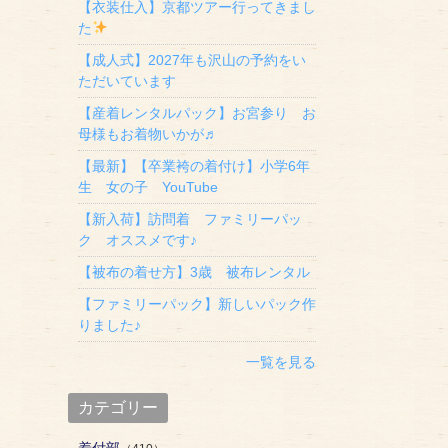
【衣装仕入】京都ツアー行ってきまし
た
【成人式】2027年も沢山の予約をい
ただいています
【産着レンタルパック】お宮参り お
母様もお着物いかが♬
【最新】【卒業袴の着付け】小学6年
生 女の子 YouTube
【新入荷】訪問着 ファミリーパッ
ク オススメです♪
【被布の着せ方】3歳 被布レンタル
【ファミリーパック】新しいパック作
りました♪
一覧を見る
カテゴリー
着付部