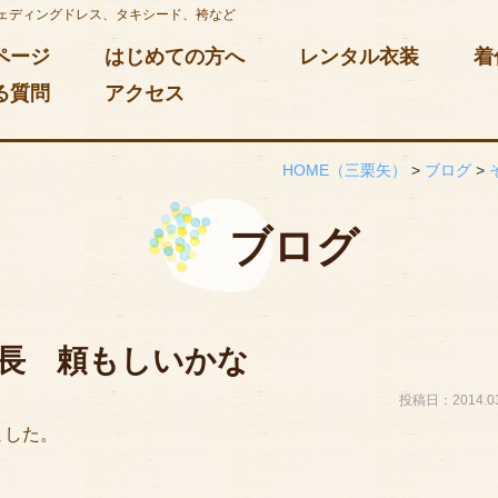
ェディングドレス、タキシード、袴など
ページ
はじめての方へ
レンタル衣装
着
る質問
アクセス
HOME
（三栗矢）
>
ブログ
>
ブログ
長 頼もしいかな
投稿日：2014.03
ました。