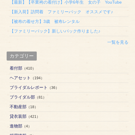
【最新】【卒業袴の着付け】小学6年生 女の子 YouTube
【新入荷】訪問着 ファミリーパック オススメです♪
【被布の着せ方】3歳 被布レンタル
【ファミリーパック】新しいパック作りました♪
一覧を見る
カテゴリー
着付部
（410）
ヘアセット
（194）
ブライダルレポート
（36）
ブライダル部
（81）
不動産部
（18）
貸衣装部
（421）
進物部
（4）