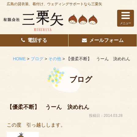
広島の貸衣装、着付け、ウェディングサポートなら三栗矢
メニュー
電話する
メールフォーム
ホーム
はじめての方へ
HOME
>
ブログ
>
その他
>
【優柔不断】 うーん 決めれん
レンタル衣装
ブログ
着付け
花嫁着付け
【優柔不断】 うーん 決めれん
着付け/教室
投稿日：2014.03.28
この度 引っ越しします。
その他サービス