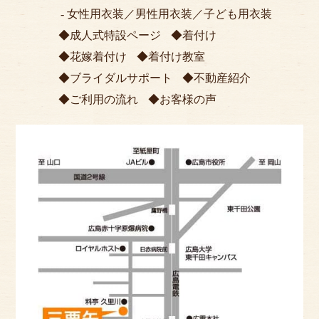
女性用衣装
／
男性用衣装
／
子ども用衣装
成人式特設ページ
着付け
花嫁着付け
着付け教室
ブライダルサポート
不動産紹介
ご利用の流れ
お客様の声