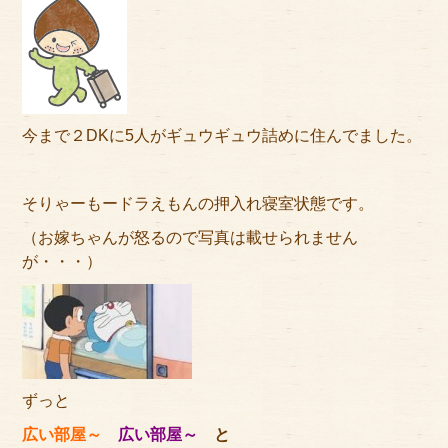
アクセス
サイズのはかり方
よくある質問
今まで２DKに5人がギュウギュウ詰めに住んでました。
ブログ
ご利用の流れ
そりゃーもードラえもんの押入れ寝室状態です。
（お嫁ちゃんが怒るので写真は載せられません
今月のオススメ衣装
が・・・）
成人式特設ページ
お問い合わせ
お客様の声
ずっと
プライバシーポリシー
広い部屋～
広い部屋～
と