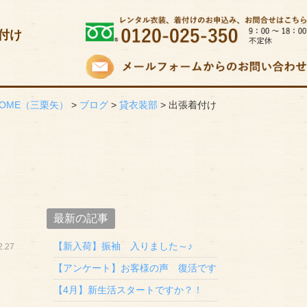
付け
OME
（三栗矢）
>
ブログ
>
貸衣装部
>
出張着付け
最新の記事
【新入荷】振袖 入りました～♪
.27
【アンケート】お客様の声 復活です
【4月】新生活スタートですか？！