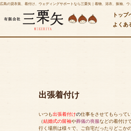
広島の貸衣装、着付け、ウェディングサポートなら三栗矢｜着物、浴衣、振袖、ウ
トップ
よくあ
出張着付け
いつも
出張着付け
の
仕事をさせてもらって
（
結婚式の留袖
や
葬儀の喪服
などの着付け
行く場所は様々で、ご自宅だったりどこか