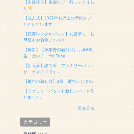
【衣装仕入】京都ツアー行ってきまし
た
【成人式】2027年も沢山の予約をい
ただいています
【産着レンタルパック】お宮参り お
母様もお着物いかが♬
【最新】【卒業袴の着付け】小学6年
生 女の子 YouTube
【新入荷】訪問着 ファミリーパッ
ク オススメです♪
【被布の着せ方】3歳 被布レンタル
【ファミリーパック】新しいパック作
りました♪
一覧を見る
カテゴリー
着付部