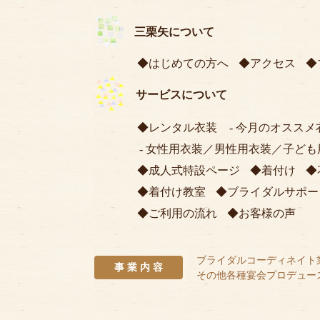
三栗矢について
はじめての方へ
アクセス
サービスについて
レンタル衣装
今月のオススメ
女性用衣装
／
男性用衣装
／
子ども
成人式特設ページ
着付け
着付け教室
ブライダルサポー
ご利用の流れ
お客様の声
ブライダルコーディネイト
事 業 内 容
その他各種宴会プロデュー