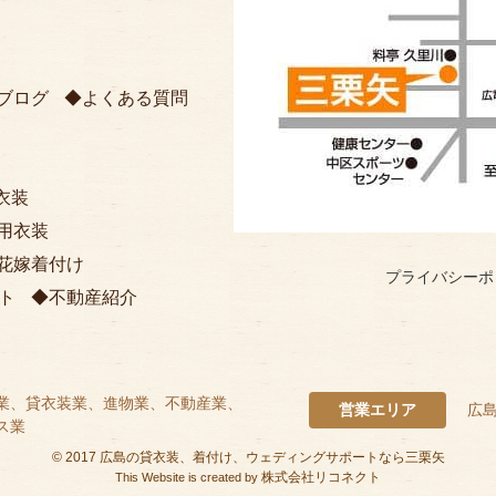
ブログ
よくある質問
衣装
用衣装
花嫁着付け
プライバシーポ
ト
不動産紹介
業、貸衣装業、進物業、不動産業、
営業エリア
広
ス業
©
2017
広島の貸衣装、着付け、ウェディングサポートなら三栗矢
株式会社リコネクト
This Website is created by