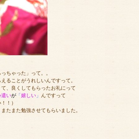
らっちゃった」って。。
らえることがうれしいんですって。
くて、良くしてもらったお礼にって
心遣い
が
「
嬉しい
」
んですって
い！！）
。
またまた勉強させてもらいました。