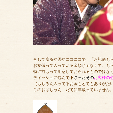
そして戻るや否やニコニコで　「お祝儀も
お祝儀って入っている金額じゃなくて、も
特に前もって用意しておられるものではな
ティッシュに包んで下
さったその
お客様の
（もちろん入ってるお金もとてもありがた
このおばちゃん　だてに年取っていません