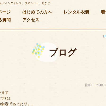
ェディングドレス、タキシード、袴など
ページ
はじめての方へ
レンタル衣装
着
る質問
アクセス
H
ブログ
投稿日：2010.02
います
ですね）
の会場であったり。。