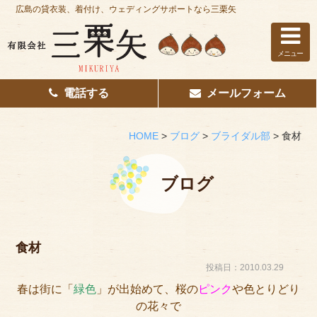
広島の貸衣装、着付け、ウェディングサポートなら三栗矢
メニュー
電話する
メールフォーム
ホーム
はじめての方へ
HOME
>
ブログ
>
ブライダル部
>
食材
レンタル衣装
ブログ
着付け
花嫁着付け
食材
着付け/教室
投稿日：2010.03.29
春は街に「
緑色
」が出始めて、桜の
ピンク
や色とりどり
その他サービス
の花々で