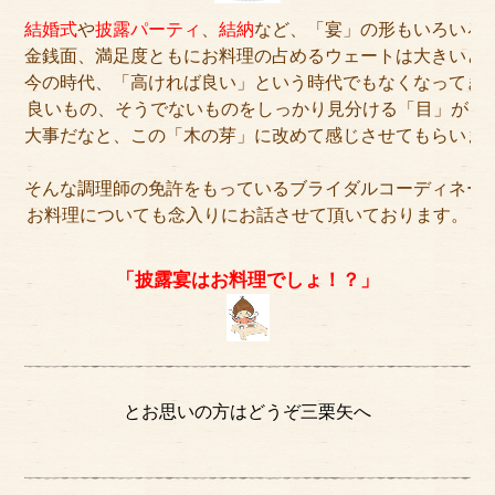
結婚式
や
披露パーティ
、
結納
など、「宴」の形もいろいろ
金銭面、満足度ともにお料理の占めるウェートは大きいと
今の時代、「高ければ良い」という時代でもなくなってき
良いもの、そうでないものをしっかり見分ける「目」が
大事だなと、この「木の芽」に改めて感じさせてもらいま
そんな調理師の免許をもっているブライダルコーディネー
お料理についても念入りにお話させて頂いております。
「披露宴はお料理でしょ！？」
とお思いの方はどうぞ三栗矢へ